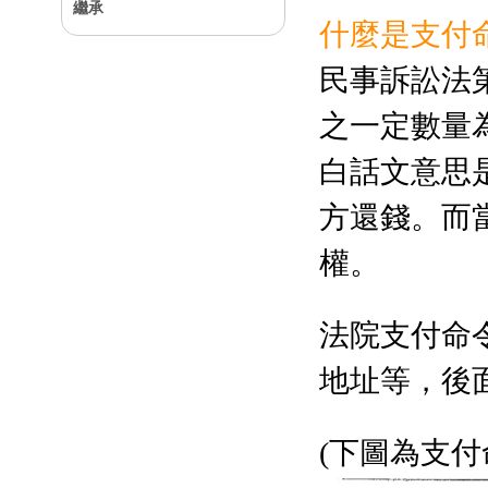
繼承
什麼是支付
民事訴訟法
之一定數量
白話文意思
方還錢。而
權。
法院支付命
地址等，後
(下圖為支付