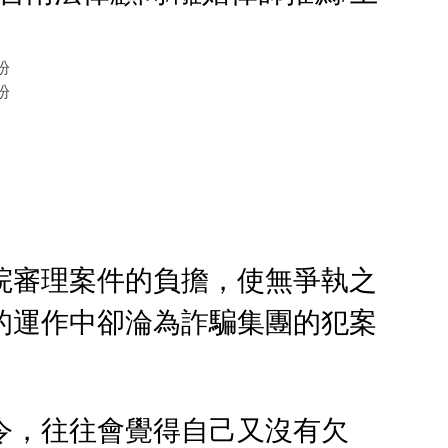
院審理案件的負擔，使無爭執之
的運作中卻淪為詐騙集團的犯案
令，往往會覺得自己又沒有欠