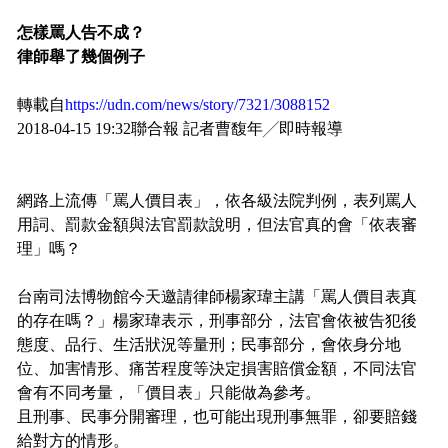
怎樣罵人告不成？
律師舉了幾個例子
轉載自
https://udn.com/news/story/7321/3088152
2018-04-15 19:32聯合報 記者曹馥年╱即時報導
網路上流傳「罵人價目表」，依各級法院判例，表列罵人
用詞、罰款金額與法官罰款說明，但法官真的會「依表審
理」嗎？
台南司法博物館今天邀請律師楊家瑋主講「罵人價目表真
的存在嗎？」楊家瑋表示，刑事部分，法官會依被告犯後
態度、品行、生活狀況等量刑；民事部分，會依身分地
位、加害情形、痛苦程度等決定損害賠償金額，不同法官
會有不同考量，「價目表」只能做為參考。
且刑事、民事分開審理，也可能出現刑事無罪，卻要賠錢
給對方的情形。