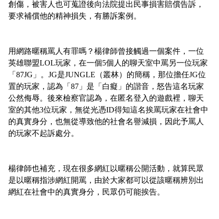
創傷，被害人也可蒐證後向法院提出民事損害賠償告訴，
要求補償他的精神損失，有勝訴案例。
用網路暱稱罵人有罪嗎？楊律師曾接觸過一個案件，一位
英雄聯盟LOL玩家，在一個5個人的聊天室中罵另一位玩家
「87JG」。JG是JUNGLE（叢林）的簡稱，那位擔任JG位
置的玩家，認為「87」是「白癡」的諧音，怒告這名玩家
公然侮辱。後來檢察官認為，在匿名登入的遊戲裡，聊天
室的其他3位玩家，無從光憑ID得知這名挨罵玩家在社會中
的真實身分，也無從導致他的社會名譽減損，因此予罵人
的玩家不起訴處分。
楊律師也補充，現在很多網紅以暱稱公開活動，就算民眾
是以暱稱指涉網紅開罵，由於大家都可以從該暱稱辨別出
網紅在社會中的真實身分，民眾仍可能挨告。