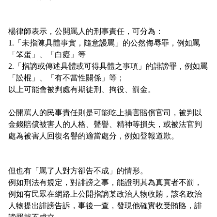
楊律師表示，公開罵人的刑事責任，可分為：
1.「未指陳具體事實，隨意謾罵」的公然侮辱罪，例如罵
「笨蛋」、「白癡」等
2.「指謫或傳述具體或可得具體之事項」的誹謗罪，例如罵
「訟棍」、「有不當性關係」等；
以上可能會被判處有期徒刑、拘役、罰金。
公開罵人的民事責任則是可能吃上損害賠償官司，被判以
金錢賠償被害人的人格、聲譽、精神等損失，或被法官判
處為被害人回復名譽的適當處分，例如登報道歉。
但也有「罵了人對方卻告不成」的情形。
例如刑法有規定，對誹謗之事，能證明其為真實者不罰，
例如有民眾在網路上公開指謫某政治人物收賄，該名政治
人物提出誹謗告訴，事後一查，發現他確實收受賄賂，誹