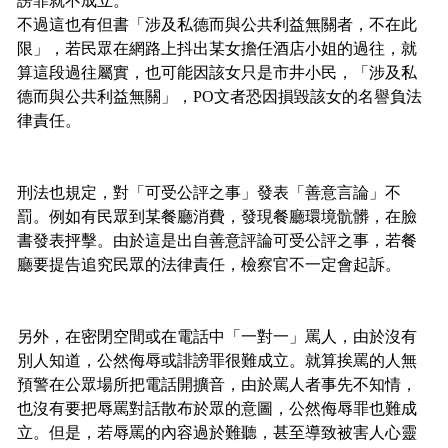
謗罪就不成立。
不過這也有但書「涉及私德而與公共利益無關者，不在此
限」，若民眾在網路上抖出某女擔任酒店小姐的過往，就
算這段過往屬實，也可能因該女只是市井小民，「涉及私
德而與公共利益無關」，PO文者恐因損毀該女的名譽負法
律責任。
刑法也規定，對「可受公評之事」發表「善意言論」不
罰。例如有民眾到某餐廳消費，發現餐廳環境骯髒，在臉
書發表抨擊。由於這是出自善意評論可受公評之事，若餐
廳要提告追究民眾的法律責任，檢察官不一定會起訴。
另外，在密閉空間或在電話中「一對一」罵人，由於沒有
別人知道，公然侮辱或誹謗罪很難成立。就算挨罵的人無
預警在公眾場所把電話開擴音，由於罵人者事先不知情，
也沒有要把辱罵對話散布於眾的意圖，公然侮辱罪也難成
立。但是，若辱罵的內容過於難聽，甚至導致被害人心靈