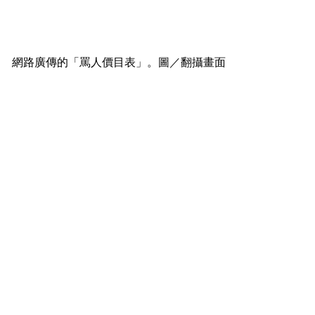
網路廣傳的「罵人價目表」。圖／翻攝畫面
正暘法律事務所-台南法律諮詢/台南律師事務所/台南法律顧
問/離婚律師推薦/土地糾紛-
融資貸款#台南市融資貸款#安平區融資貸款土地糾紛台南
律師#融資貸款台南律師#融資貸款台南市律師#融資貸款安
平區律師#台南法律諮詢#台南法律事務所#台南律師推薦#
台南律師事務所#法律顧問費用#台南法律免費諮詢#律師公
證#債務糾紛#監護權官司#訴訟離婚#遺產繼承#遺產分割#
智慧財產律師#民事律師#刑事律師#車禍律師#毒品律師#土
地糾紛律師#工程糾紛#勞資糾紛處理#行政訴訟律師#買賣
糾紛#土地分割#公司法律師#律師費用
正暘法律事務所-台南法律諮詢/台南律師事務所/台南法律顧
問/台南離婚律師推薦/台南土地糾紛-台南融資貸款#台南市