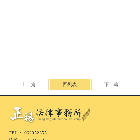
融資貸款#安平區融資貸款土地糾紛台南律師#融資貸款#台
南律師#融資貸款台南市律師#融資貸款安平區律師#台南法
律諮詢#台南法律事務所#台南律師推薦#台南律師事務所#
台南法律顧問費用#台南法律免費諮詢#台南律師公證#台南
債務糾紛#台南監護權官司#台南訴訟離婚#台南遺產繼承#
台南遺產分割#台南智慧財產律師#台南民事律師#台南刑事
律師#台南車禍律師#台南毒品律師#台南土地糾紛律師#台
南工程糾紛#台南勞資糾紛處理#台南行政訴訟律師#台南買
賣糾紛#台南土地分割#公司法律師#律師費用
上一篇
回列表
下一篇
062952355